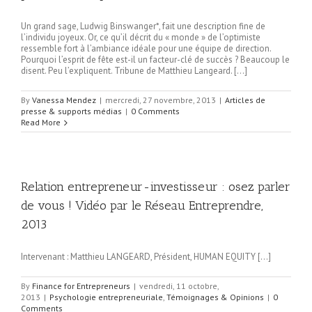
Un grand sage, Ludwig Binswanger*, fait une description fine de
l’individu joyeux. Or, ce qu’il décrit du « monde » de l’optimiste
ressemble fort à l’ambiance idéale pour une équipe de direction.
Pourquoi l’esprit de fête est-il un facteur-clé de succès ? Beaucoup le
disent. Peu l’expliquent. Tribune de Matthieu Langeard. […]
By
Vanessa Mendez
|
mercredi, 27 novembre, 2013
|
Articles de
presse & supports médias
|
0 Comments
Read More
Relation entrepreneur-investisseur : osez parler
de vous ! Vidéo par le Réseau Entreprendre,
2013
Intervenant : Matthieu LANGEARD, Président, HUMAN EQUITY […]
By
Finance for Entrepreneurs
|
vendredi, 11 octobre,
2013
|
Psychologie entrepreneuriale
,
Témoignages & Opinions
|
0
Comments