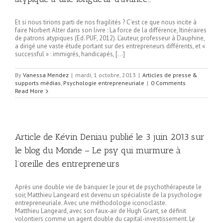
Et si nous tirions parti de nos fragilités ? C’est ce que nous incite à
faire Norbert Alter dans son livre : La force de la différence, Itinéraires
de patrons atypiques (Ed. PUF, 2012). L’auteur, professeur à Dauphine,
a dirigé une vaste étude portant sur des entrepreneurs différents, et «
successful » : immigrés, handicapés, […]
By
Vanessa Mendez
|
mardi, 1 octobre, 2013
|
Articles de presse &
supports médias
,
Psychologie entrepreneuriale
|
0 Comments
Read More
Article de Kévin Deniau publié le 3 juin 2013 sur
le blog du Monde – Le psy qui murmure à
l’oreille des entrepreneurs
Après une double vie de banquier le jour et de psychothérapeute le
soir, Matthieu Langeard est devenu un spécialiste de la psychologie
entrepreneuriale. Avec une méthodologie iconoclaste.
Matthieu Langeard, avec son faux-air de Hugh Grant, se définit
volontiers comme un agent double du capital-investissement. Le