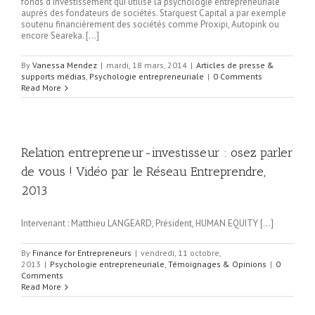
fonds d’investissement qui utilise la psychologie entrepreneuriale
auprès des fondateurs de sociétés. Starquest Capital a par exemple
soutenu financièrement des sociétés comme Proxipi, Autopink ou
encore Seareka. […]
By
Vanessa Mendez
|
mardi, 18 mars, 2014
|
Articles de presse &
supports médias
,
Psychologie entrepreneuriale
|
0 Comments
Read More
Relation entrepreneur-investisseur : osez parler
de vous ! Vidéo par le Réseau Entreprendre,
2013
Intervenant : Matthieu LANGEARD, Président, HUMAN EQUITY […]
By
Finance for Entrepreneurs
|
vendredi, 11 octobre,
2013
|
Psychologie entrepreneuriale
,
Témoignages & Opinions
|
0
Comments
Read More