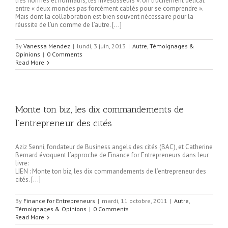
très normés et normatifs, les investisseurs ». Un truchement délicat
entre « deux mondes pas forcément cablés pour se comprendre ».
Mais dont la collaboration est bien souvent nécessaire pour la
réussite de l’un comme de l’autre. […]
By
Vanessa Mendez
|
lundi, 3 juin, 2013
|
Autre
,
Témoignages &
Opinions
|
0 Comments
Read More
Monte ton biz, les dix commandements de
l’entrepreneur des cités
Aziz Senni, fondateur de Business angels des cités (BAC), et Catherine
Bernard évoquent l’approche de Finance for Entrepreneurs dans leur
livre:
LIEN : Monte ton biz, les dix commandements de l’entrepreneur des
cités. […]
By
Finance for Entrepreneurs
|
mardi, 11 octobre, 2011
|
Autre
,
Témoignages & Opinions
|
0 Comments
Read More