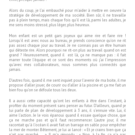
Alors du coup, je l’ai embauché pour m’aider à mettre en oeuvre la
stratégie de développement de ma société. Bien sûr, il ne travaille
pas à plein temps, mais chaque fois qu’il est là, parmi les adultes, je
me sens moins stressé, plus léger, plus heureux.
Mon enfant est un petit gars joyeux qui aime rire et faire rire !
Lorsqu’il est avec nous au bureau, je prends conscience qu’on ne rit
pas assez chaque jour au travail. Je ne connais pas un être humain
qui déteste rire. Alors pourquoi ne rit-on plus au travail quand on est
grand ? Heureusement, quand il est là, ça ne manque pas : il fait
marrer toute l’équipe et ce sont des moments où j’ai l’impression
qu’avec mes collaborateurs, nous sommes plus connectés que
jamais.
D’autres fois, quand il me sent inquiet pour l’avenir de ma boite, il me
propose d’aller jouer, de courir ou d’aller à la piscine et ça me fait un
bien fou qu’on se défoule tous les deux.
Il a aussi cette capacité qu’ont les enfants à être dans l’instant, à
profiter du moment présent sans penser au futur. D’ailleurs, quand je
lui parle de plan de développement à 3 ans, il s’ennuie vite. Lui, il
aime l’action. Je le vois épanoui quand il essaie quelque chose, que
ça ne marche pas et qu’il faut recommencer. L’autre jour, il me
racontait qu’à l’océan il avait fait un barrage en sable pour empêcher
la mer de monter. Bêtement, je lui ai lancé : « Et je crains bien que ça
n’ait pas marché … ». Il m’a répondu : « Non, à la fin, ça n’a pas