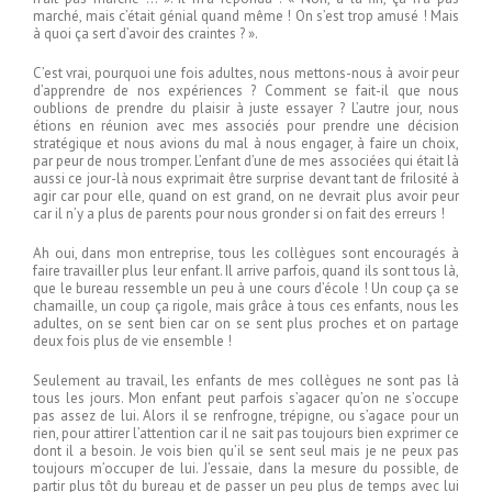
marché, mais c’était génial quand même ! On s’est trop amusé ! Mais
à quoi ça sert d’avoir des craintes ? ».
C’est vrai, pourquoi une fois adultes, nous mettons-nous à avoir peur
d’apprendre de nos expériences ? Comment se fait-il que nous
oublions de prendre du plaisir à juste essayer ? L’autre jour, nous
étions en réunion avec mes associés pour prendre une décision
stratégique et nous avions du mal à nous engager, à faire un choix,
par peur de nous tromper. L’enfant d’une de mes associées qui était là
aussi ce jour-là nous exprimait être surprise devant tant de frilosité à
agir car pour elle, quand on est grand, on ne devrait plus avoir peur
car il n’y a plus de parents pour nous gronder si on fait des erreurs !
Ah oui, dans mon entreprise, tous les collègues sont encouragés à
faire travailler plus leur enfant. Il arrive parfois, quand ils sont tous là,
que le bureau ressemble un peu à une cours d’école ! Un coup ça se
chamaille, un coup ça rigole, mais grâce à tous ces enfants, nous les
adultes, on se sent bien car on se sent plus proches et on partage
deux fois plus de vie ensemble !
Seulement au travail, les enfants de mes collègues ne sont pas là
tous les jours. Mon enfant peut parfois s’agacer qu’on ne s’occupe
pas assez de lui. Alors il se renfrogne, trépigne, ou s’agace pour un
rien, pour attirer l’attention car il ne sait pas toujours bien exprimer ce
dont il a besoin. Je vois bien qu’il se sent seul mais je ne peux pas
toujours m’occuper de lui. J’essaie, dans la mesure du possible, de
partir plus tôt du bureau et de passer un peu plus de temps avec lui