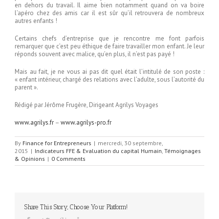
en dehors du travail. Il aime bien notamment quand on va boire
l’apéro chez des amis car il est sûr qu’il retrouvera de nombreux
autres enfants !
Certains chefs d’entreprise que je rencontre me font parfois
remarquer que c’est peu éthique de faire travailler mon enfant. Je leur
réponds souvent avec malice, qu’en plus, il n’est pas payé !
Mais au fait, je ne vous ai pas dit quel était l’intitulé de son poste :
« enfant intérieur, chargé des relations avec l’adulte, sous l’autorité du
parent ».
Rédigé par Jérôme Frugère, Dirigeant Agrilys Voyages
www.agrilys.fr
–
www.agrilys-pro.fr
By
Finance for Entrepreneurs
|
mercredi, 30 septembre,
2015
|
Indicateurs FFE & Evaluation du capital Humain
,
Témoignages
& Opinions
|
0 Comments
Share This Story, Choose Your Platform!