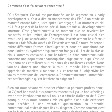
Comment s’est faite votre rencontre ?
EG : Starquest Capital est positionnée sur le segment du « early
development », c’est-à-dire du financement des PME à un stade de
maturité encore faible, juste après l’amorçage, à un moment crucial
où il faut passer de la bonne idée, du bon produit, au développement
structuré. C’est généralement à ce moment que se révèlent les
capacités, et les limites, de l’entrepreneur. Il est donc crucial d’en
avoir une juste appréciation ! En capital-investissement le « facteur
humain » fait 70% du succès de l’investissement. De toute évidence il
existe différentes formes d’intelligence, et nous ne souhaitons pas
nous limiter au syndrome typiquement français du 1er de la classe.
Nous sommes convaincus que le talent, la fibre entrepreneuriale,
concerne une population beaucoup plus large que celle qui s’est usé
les pantalons et tailleurs sur les bancs des meilleures écoles. Nous
voulons donner une chance à tout le monde. Mais comment
apprécier de manière « rationnelle » et tendant à l’objectivité les
vraies motivations de l’entrepreneur. Comment mesurer l’immatériel,
cet actif intangible qu’est le talent du dirigeant ?
Bien sûr, nous savons valoriser et vérifier un parcours professionnel,
un CV, bref, le passé. Nous pouvons ressentir s’il y a un bon « feeling »
avec notre interlocuteur mais il nous est difficile d’aller au-delà. C’est
pourquoi nous nous sommes mis en quête d’une aide extérieure
pour accéder à une véritable qualification du potentiel
entrepreneurial et des risques liés au dirigeant. Comme souvent, c’est
par le biais des rencontres que nous avons déniché une pépite : un