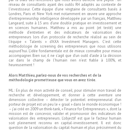
réseau de consultants ayant des outils RH adaptés au contexte de
l’investisseur. Cette équipe d’une vingtaine de consultants basés à
Londres, Paris et New York met notamment en œuvre une approche
d’entrepreneurship intelligence développée par un français, Matthieu
Langeard, suite à 15 ans d’une double pratique en investissement et
en sciences humaines. Matthieu a mis au point (et testé) une
méthode d’entretien et des indicateurs de valorisation des
entrepreneurs lors d’un protocole de recherche réalisé au sein de
l’équipe « Talents » d’AXA Investment Managers. C’est cette
méthodologie de screening des entrepreneurs que nous utilisons
aujourd’hui. L’idée fondamentale est de mieux connaître pour mieux
accompagner. Bien sur, il ne s’agit que d’un outil d’aide à la décision
car dans le champ de l’humain rien n’est fiable à 100%, et
heureusement !
Alors Matthieu, parlez-nous de vos recherches et de la
méthodologie prometteuse que vous en avez tirée.
ML : En plus de mon activité de conseil, pour stimuler mon travail de
recherche et développement, et donner à cette aventure une
dimension collective – détecter le potentiel entrepreneurial d’un
porteur de projet est un peu le « graal » dans le monde économique !
– j’ai créé en 2009 un think-tank, « Finance for Entrepreneurs », dont la
mission est de concevoir, valider et promouvoir des indicateurs de
valorisation des entrepreneurs. L’objectif est que le facteur humain
soit pleinement reconnu en capital-investissement. Il est donc
question de la valorisation du capital-humain et plus précisément du