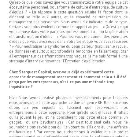
Qu’est-ce que vous savez que vous transmettez à votre équipe de cet
écosystème personnel, sous forme de culture d’entreprise, de culture
d’équipe ? » La réponse à cette question éclaire la façon dont le
dirigeant se relie aux autres, et sa capacité de transmission, de
management des personnes. Nous avons dix indicateurs de ce type.
Certains sont plus évidents comme le rapport au jeu – « Qu’est-ce qui
vous amuse dans votre parcours professionnel ? » – ou la génération
et transformation d’idées – « Pourriez-vous me donner des exemples
d’idées que vous avez eues dans votre vie et que vous avez réalisées
? » Pour neutraliser le syndrome du beau parleur (fiabiliser le recueil
de données) et surtout approfondir la rencontre en faisant expliciter
à l’entrepreneur des affirmations trop vagues, je me suis formé à une
stratégie d’interview novatrice : l’Entretien d’explicitation.
Chez Starquest Capital, avez-vous déjà expérimenté cette
approche de management assessment et comment cela a-t-il été
perçu par les entrepreneurs, n’est-ce pas une méthode trop
inquisitrice ?
EG : Nous avons réalisé plusieurs investissements pour lesquels
nous avons utilisé cette approche de due diligence RH. Bien sur, nous
étions un peu inquiets de l’accueil que réserveraient nos
entrepreneurs à cette approche. Pour qu’elle soit efficace, il fallait
qu’ils jouent le jeu et ne considèrent pas cette étape comme un
gadget… ou une psychanalyse ! Car c’est tout sauf cela. Nous ne
souhaitons pas savoir pour qui ils votent ou s’ils ont eu une enfance
malheureuse ! Par contre nous cherchons à valider que le projet
entrepreneurial est profondément ancré dans la colonne vertébrale