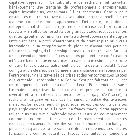
capital-entrepreneur ! Ce laboratoire de recherche fait travailler
bénévolement une trentaine de professionnels : entrepreneurs,
capital-investisseurs, consultants RH et chercheurs. Chacun peut
ensuite les mettre en œuvre dans sa pratique professionnelle. En ce
qui me concerne, pour appréhender l’intangible, le potentiel
entrepreneurial d’un dirigeant, je me suis focalisé sur le « cœur du
réacteur ». En effet, les résultats des grandes études réalisées sur les
qualités qu’ont en commun les meilleurs développeurs de start up se
retrouvent dans le profil d’entrepreneurs de premier plan au niveau
international : un tempérament de pionnier n’ayant pas peur de
déplacer les règles, du leadership et beaucoup de créativité. Au delà
de cet inventaire bien balisé, ces qualités pointent une configuration
intérieure bien connue en sciences humaines : une estime de soi forte
et ouverte aux autres, autrement dit du narcissisme positif. Cette
configuration clé n’est pas donnée à la naissance mais fabriquée par
l’entrepreneur via la traversée de crises et des rencontres clés. L’accès
à la gratitude – reconnaître que l’on ne s’est pas fait tout seul – est
un marqueur de cette maturité de l’ego. Pour tendre à saisir
l’immatériel, objectiver la subjectivité, et prendre en compte la
diversité et la complexité des personnes (seul gage d’efficacité), la
recherche française en sciences humaines a réalisé des avancées
majeures. Ce mouvement, dit postmoderne, est très connu dans les
pays anglo-saxons sous le nom de french theory. Notre approche
utilise plusieurs outils méthodologiques issus de ce mouvement
comme la notion de transversalité : le maniement d’indicateurs
enrichis par plusieurs champs des sciences humaines et qui balayent
plusieurs régions de la personnalité de l’entrepreneur. Ces critères
fonctionnent comme autant de fusées éclairantes qui tendent à