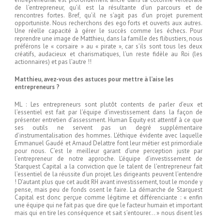
de l’entrepreneur, qu’il est la résultante d’un parcours et de
rencontres fortes. Bref, qu’il ne s’agit pas d’un projet purement
opportuniste. Nous recherchons des ego forts et ouverts aux autres.
Une réelle capacité à gérer le succès comme les échecs. Pour
reprendre une image de Matthieu, dans la famille des flibustiers, nous
préférons le « corsaire » au « pirate », car s’ils sont tous les deux
créatifs, audacieux et charismatiques, l’un reste fidèle au Roi (les
actionnaires) et pas l’autre !!
Matthieu, avez-vous des astuces pour mettre à l’aise les
entrepreneurs ?
ML : Les entrepreneurs sont plutôt contents de parler d’eux et
l’essentiel est fait par l’équipe d’investissement dans la façon de
présenter entretien d’assessment. Human Equity est attentif à ce que
ses outils ne servent pas un degré supplémentaire
d’instrumentalisation des hommes. L’éthique évidente avec laquelle
Emmanuel Gaudé et Arnaud Delattre font leur métier est primordiale
pour nous. C’est le meilleur garant d’une perception juste par
l’entrepreneur de notre approche. L’équipe d’investissement de
Starquest Capital a la conviction que le talent de l’entrepreneur fait
l’essentiel de la réussite d’un projet. Les dirigeants peuvent l’entendre
! D’autant plus que cet audit RH avant investissement, tout le monde y
pense, mais peu de fonds osent le faire. La démarche de Starquest
Capital est donc perçue comme légitime et différenciante : « enfin
une équipe qui ne fait pas que dire que le facteur humain et important
mais qui en tire les conséquence et sait s’entourer… » nous disent les