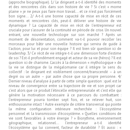
(approche biographique). 1/ Le dirigeant a-t-il identifié des moments
et des rencontres clés dans son histoire de vie ? Si c’est « morne
plaine » je ne peux pas faire mon travail… et ce n’est pas forcément
bon signe… 2/ A-t-il une bonne capacité de mise en récit de ces
moments et rencontres clés, peut-il délivrer une histoire de vie
dynamique ? La capacité de mise en récit de l’entrepreneur est
cruciale pour s’assurer de la continuité en période de crise. Un nouvel
entrant, une nouvelle technologie sur son marché ? Après un
moment de désorientation, comment va-t-il pouvoir recoller les
morceaux pour bâtir une nouvelle histoire qui servira de guide à
l’action, pour lui et pour son équipe ? Il est bien sûr question ici de
leadership. 3/ Ce récit de vie intègre-t-il une dimension forte d’estime
de soi ? Est-il profondément engagé et acteur de sa vie (héros) ? Il est
question ici de charisme. L’accès à la dimension « mythologique » de
la vie se distingue de la mégalomanie car il intègre le sens du
collectif : le dirigeant est visiblement concerné/transcendé – à un
degré ou un autre – par autre chose que sa propre personne. 4/
Dernier niveau d’analyse à partir de cette simple question : quel est le
niveau de convergence entre sa trajectoire de vie et son projet car
c’est alors que ce produit l’étincelle entrepreneuriale et c’est elle qui
génère la motivation nécessaire à ce parcours du combattant :
l’entrepreneur pourra tomber sept fois, et se relever huit, son
enthousiasme intact ! Autre exemple de critère transversal qui pointe
la même configuration intérieure recherchée : l’écosystème
personnel et la transmission d’écosystème. « Quelles conditions de
vie sont favorables à votre énergie ? » Biorythme, environnement
géographique, relationnel… l’entrepreneur a-t-il identifié
l’écosystème qui lui convient, facteur de durabilité ? Et aussi : «