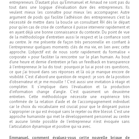
entrepreneurs. D’autant plus qu’Emmanuel et Arnaud ne sont pas du
tout dans une logique d’évaluation dure des entrepreneurs. Ils
veulent mieux les connaître pour mieux les accompagner. Autre
argument de poids qui facilite l’adhésion des entrepreneurs c’est la
nécessité de mettre dans la boucle un consultant RH dès le départ
pour qu’en cas de crise de confiance il puisse intervenir rapidement et
en ayant déjà une bonne connaissance du contexte. Du point de vue
de la méthodologie d’entretien aussi le respect et la confiance sont
au centre. Je me présente de façon très personnelle en confiant à
l’entrepreneur quelques moments clés de ma vie, en lien avec cette
approche. L’objectif est de nous sortir rapidement du formalise «
corporate » pour faciliter la rencontre sur le plan humain. Au bout
d’une heure et demie d’entretien je fais un feedback en transparence
à l’entrepreneur. Je lui dis tout : pourquoi je lui ai posé ces questions,
ce que j’ai trouvé dans ses réponses et là où je manque encore de
visibilité. C’est d’abord une question de respect : je sors de la position
d’observateur et je me mouille ! C’est aussi une invitation à réagir et
compléter. Il s’implique dans l’évaluation et la production
d’information change d’angle. C’est quasiment un deuxième
entretien. Cette méthodologie nécessite une expérience très
confirmée de la relation d’aide et de l’accompagnement individuel
car le choix du vocabulaire est crucial pour que le dirigeant puisse
s’approprier ce qui est évoqué sans le rejeter ou être blessé. C’est une
approche humaniste qui met le développement personnel au centre
et aucune limite possible de l’entrepreneur n’est évoquée sans
l’articulation dynamique et positive qui va avec.
Emmanuel, comment évaluez-vous cette nouvelle brique de