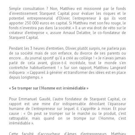
Simple consultation ? Non, Matthieu est missionné par le fonds
d’investissement Starquest Capital pour évaluer les risques et le
potentiel entrepreneurial d’Olivier, l’entrepreneur à qui ils vont
apporter 250 000 euros en capital. Si Matthieu met son feu rouge, le
fonds n’investira pas dans la société. « Il a un vrai droit de véto sur le
créateur d’entreprise », assure Arnaud Delattre, le co-fondateur de
Starquest Capital.
Pendant les 3 heures d’entretien, Olivier, plutôt surpris, ne parlera pas
de sa société mais de son enfance, du divorce de ses parents ou
encore… du journal sportif qu’il a créé au collège ! « Je n’avais jamais
parlé de cela avant, glisse-t-il incrédule, tout le monde s’en
contrefiche habituellement ! » Sur son rapport, Matthieu Langeard
indiquera : « L’appareil à générer et transformer des idées est en place
depuis longtemps. »
« Se tromper sur l’Homme est irrémédiable »
Pour Emmanuel Gaudé, l’autre fondateur de Starquest Capital, ce
rapport est une mine d’or indispensable dévoilant l’épaisseur
humaine de l’entrepreneur sur lequel il s’apprête à miser. Et pour
cause : « On peut se tromper sur le marché ou le produit, c’est
rattrapable, mais quand on se trompe sur l’Homme, c’est
irrémédiable ».
Cette faculté d’accoucheur d’âmes d’entrepreneurs, Matthieu