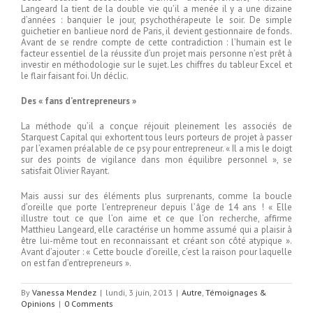
Langeard la tient de la double vie qu’il a menée il y a une dizaine
d’années : banquier le jour, psychothérapeute le soir. De simple
guichetier en banlieue nord de Paris, il devient gestionnaire de fonds.
Avant de se rendre compte de cette contradiction : l’humain est le
facteur essentiel de la réussite d’un projet mais personne n’est prêt à
investir en méthodologie sur le sujet. Les chiffres du tableur Excel et
le flair faisant foi. Un déclic.
Des « fans d’entrepreneurs »
La méthode qu’il a conçue réjouit pleinement les associés de
Starquest Capital qui exhortent tous leurs porteurs de projet à passer
par l’examen préalable de ce psy pour entrepreneur. « Il a mis le doigt
sur des points de vigilance dans mon équilibre personnel », se
satisfait Olivier Rayant.
Mais aussi sur des éléments plus surprenants, comme la boucle
d’oreille que porte l’entrepreneur depuis l’âge de 14 ans ! « Elle
illustre tout ce que l’on aime et ce que l’on recherche, affirme
Matthieu Langeard, elle caractérise un homme assumé qui a plaisir à
être lui-même tout en reconnaissant et créant son côté atypique ».
Avant d’ajouter : « Cette boucle d’oreille, c’est la raison pour laquelle
on est fan d’entrepreneurs ».
By
Vanessa Mendez
|
lundi, 3 juin, 2013
|
Autre
,
Témoignages &
Opinions
|
0 Comments