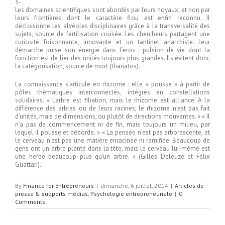
5-
Les domaines scientifiques sont abordés par leurs noyaux, et non par
leurs frontières dont le caractère flou est enfin reconnu. Il
décloisonne les alvéoles disciplinaires grâce à la transversalité des
sujets, source de fertilisation croisée. Les chercheurs partagent une
curiosité foisonnante, innovante et un tantinet anarchiste. Leur
démarche puise son énergie dans l’eros : pulsion de vie dont la
fonction est de lier des unités toujours plus grandes. Ils évitent donc
la catégorisation, source de mort (thanatos).
La connaissance s’articule en rhizome : elle « pousse » à partir de
pôles thématiques interconnectés, intégrés en constellations
solidaires. « L’arbre est filiation, mais le rhizome est alliance. A la
différence des arbres ou de leurs racines, le rhizome n’est pas fait
d’unités, mais de dimensions, ou plutôt de directions mouvantes. » « Il
n’a pas de commencement ni de fin, mais toujours un milieu, par
lequel il pousse et déborde. » « La pensée n’est pas arborescente, et
le cerveau n’est pas une matière enracinée ni ramifiée. Beaucoup de
gens ont un arbre planté dans la tête, mais le cerveau lui-même est
une herbe beaucoup plus qu’un arbre. » (Gilles Deleuze et Félix
Guattari).
By
Finance for Entrepreneurs
|
dimanche, 6 juillet, 2014
|
Articles de
presse & supports médias
,
Psychologie entrepreneuriale
|
0
Comments