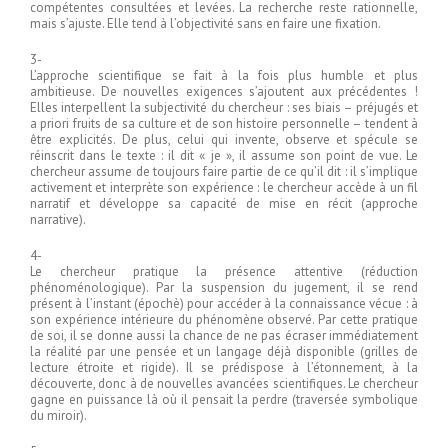
compétentes consultées et levées. La recherche reste rationnelle,
mais s’ajuste. Elle tend à l’objectivité sans en faire une fixation.
3-
L’approche scientifique se fait à la fois plus humble et plus
ambitieuse. De nouvelles exigences s’ajoutent aux précédentes !
Elles interpellent la subjectivité du chercheur : ses biais – préjugés et
a priori fruits de sa culture et de son histoire personnelle – tendent à
être explicités. De plus, celui qui invente, observe et spécule se
réinscrit dans le texte : il dit « je », il assume son point de vue. Le
chercheur assume de toujours faire partie de ce qu’il dit : il s’implique
activement et interprète son expérience : le chercheur accède à un fil
narratif et développe sa capacité de mise en récit (approche
narrative).
4-
Le chercheur pratique la présence attentive (réduction
phénoménologique). Par la suspension du jugement, il se rend
présent à l’instant (épochè) pour accéder à la connaissance vécue : à
son expérience intérieure du phénomène observé. Par cette pratique
de soi, il se donne aussi la chance de ne pas écraser immédiatement
la réalité par une pensée et un langage déjà disponible (grilles de
lecture étroite et rigide). Il se prédispose à l’étonnement, à la
découverte, donc à de nouvelles avancées scientifiques. Le chercheur
gagne en puissance là où il pensait la perdre (traversée symbolique
du miroir).