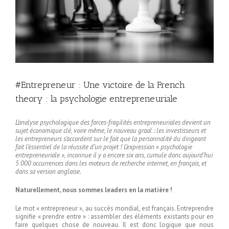
#Entrepreneur : Une victoire de la French
theory : la psychologie entrepreneuriale
L’analyse psychologique des forces-fragilités entrepreneuriales devient un
sujet économique clé, voire même, le nouveau graal : les investisseurs et
les entrepreneurs s’accordent sur le fait que la personnalité du dirigeant
fait l’essentiel de la réussite d’un projet ! L’expression « psychologie
entrepreneuriale », inconnue il y a encore six ans, cumule donc aujourd’hui
5 000 occurrences dans les moteurs de recherche internet, en français, et
dans sa version anglaise.
Naturellement, nous sommes leaders en la matière !
Le mot « entrepreneur », au succès mondial, est français. Entreprendre
signifie « prendre entre » : assembler des éléments existants pour en
faire quelques chose de nouveau. Il est donc logique que nous