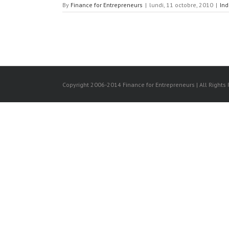
By
Finance for Entrepreneurs
|
lundi, 11 octobre, 2010
|
Ind
Copyright 2006-2014 Finance for Entrepreneurs | All Rights