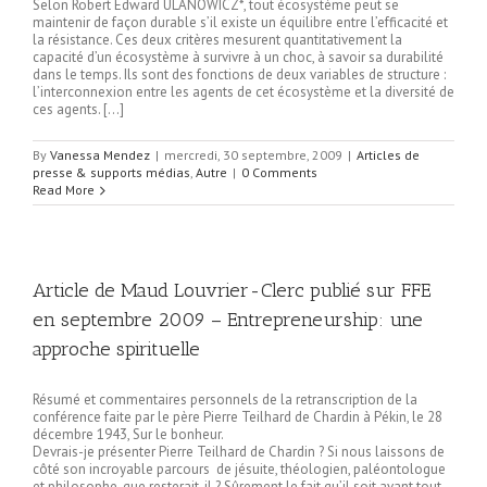
Selon Robert Edward ULANOWICZ*, tout écosystème peut se
maintenir de façon durable s’il existe un équilibre entre l’efficacité et
la résistance. Ces deux critères mesurent quantitativement la
capacité d’un écosystème à survivre à un choc, à savoir sa durabilité
dans le temps. Ils sont des fonctions de deux variables de structure :
l’interconnexion entre les agents de cet écosystème et la diversité de
ces agents. […]
By
Vanessa Mendez
|
mercredi, 30 septembre, 2009
|
Articles de
presse & supports médias
,
Autre
|
0 Comments
Read More
Article de Maud Louvrier-Clerc publié sur FFE
en septembre 2009 – Entrepreneurship: une
approche spirituelle
Résumé et commentaires personnels de la retranscription de la
conférence faite par le père Pierre Teilhard de Chardin à Pékin, le 28
décembre 1943, Sur le bonheur.
Devrais-je présenter Pierre Teilhard de Chardin ? Si nous laissons de
côté son incroyable parcours de jésuite, théologien, paléontologue
et philosophe, que resterait-il ? Sûrement le fait qu’il soit avant tout