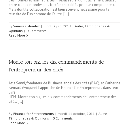
très normés et normatifs, les investisseurs ». Un truchement délicat
entre « deux mondes pas forcément cablés pour se comprendre ».
Mais dont la collaboration est bien souvent nécessaire pour la
réussite de l’un comme de l’autre. […]
By
Vanessa Mendez
|
lundi, 3 juin, 2013
|
Autre
,
Témoignages &
Opinions
|
0 Comments
Read More
Monte ton biz, les dix commandements de
l’entrepreneur des cités
Aziz Senni, fondateur de Business angels des cités (BAC), et Catherine
Bernard évoquent l’approche de Finance for Entrepreneurs dans leur
livre:
LIEN : Monte ton biz, les dix commandements de l’entrepreneur des
cités. […]
By
Finance for Entrepreneurs
|
mardi, 11 octobre, 2011
|
Autre
,
Témoignages & Opinions
|
0 Comments
Read More