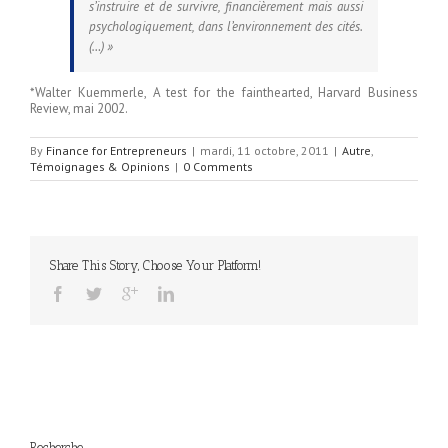
s’instruire et de survivre, financièrement mais aussi
psychologiquement, dans l’environnement des cités.
(…) »
*Walter Kuemmerle, A test for the fainthearted, Harvard Business
Review, mai 2002.
By
Finance for Entrepreneurs
|
mardi, 11 octobre, 2011
|
Autre
,
Témoignages & Opinions
|
0 Comments
Share This Story, Choose Your Platform!
Recherche