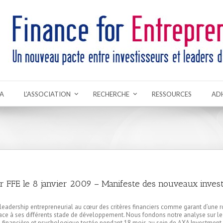
A
L’ASSOCIATION
RECHERCHE
RESSOURCES
AD
r FFE le 8 janvier 2009 – Manifeste des nouveaux invest
 leadership entrepreneurial au cœur des critères financiers comme garant d’une r
 face à ses différents stade de développement. Nous fondons notre analyse sur le
financière et psychologique testée pendant 18 mois au sein de AXA Investment 