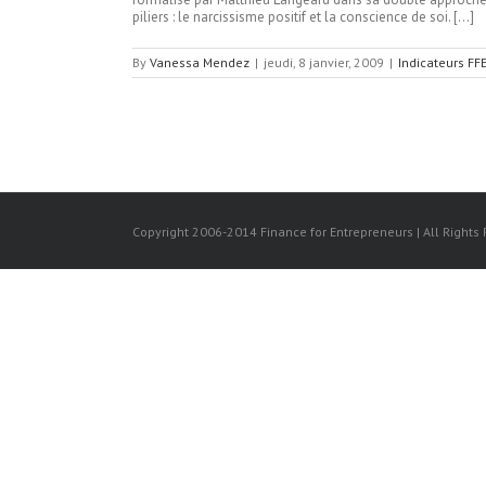
piliers : le narcissisme positif et la conscience de soi. […]
By
Vanessa Mendez
|
jeudi, 8 janvier, 2009
|
Indicateurs FF
Copyright 2006-2014 Finance for Entrepreneurs | All Rights