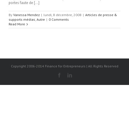
portes faute de […]
By
Vanessa Mendez
|
lundi, 8 décembre, 2008
|
Articles de presse &
supports médias
,
Autre
|
0 Comments
Read More
Copyright 2006-2014 Finance for Entrepreneurs | All Rights Reserved