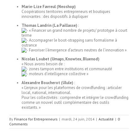
Marie-Lize Favreul (Neoshop)
Coopérations territoires entrepreneurs et boutiques
innovantes : des dispositifs à dupliquer
Thomas Landrin (La Paillasse)
:
« Financer un grand nombre de projets/ prototype à court
terme
Accompagner le boot-strapping sans formalisme à
outrance
Favoriser l’émergence d’acteurs neutres de l’innovation »
Nicolas Loubet (Umaps, Knowtex, Bluenod)
« Nous avons besoin de :
zones tampon entre institutions et communauté
moteurs d’intelligence collective »
Alexandre Boucherot (Ulule)
:
« L’enjeux pour les plateformes de crowdfunding : articuler
local, national, international.
Pour les collectivités : comprendre et intégrer le crowdfunding
comme un nouvel outil complémentaire des outils
existants. »
By
Finance for Entrepreneurs
|
mardi, 24 juin, 2014
|
Actualité
|
0
Comments