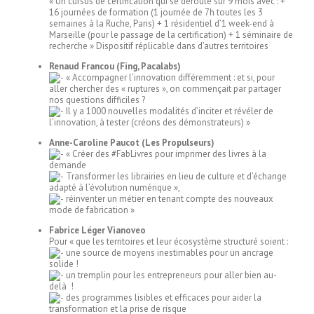
« Un cursus de certification qui se déroule sur 9 mois avec : +
16 journées de formation (1 journée de 7h toutes les 3
semaines à la Ruche, Paris) + 1 résidentiel d’1 week-end à
Marseille (pour le passage de la certification) + 1 séminaire de
recherche » Dispositif réplicable dans d’autres territoires
Renaud Francou (Fing, Pacalabs)
« Accompagner l’innovation différemment : et si, pour
aller chercher des « ruptures », on commençait par partager
nos questions difficiles ?
Il y a 1000 nouvelles modalités d’inciter et révéler de
l’innovation, à tester (créons des démonstrateurs) »
Anne-Caroline Paucot (Les Propulseurs)
« Créer des #FabLivres pour imprimer des livres à la
demande
Transformer les librairies en lieu de culture et d’échange
adapté à l’évolution numérique »,
réinventer un métier en tenant compte des nouveaux
mode de fabrication »
Fabrice Léger Vianoveo
Pour « que les territoires et leur écosystème structuré soient :
une source de moyens inestimables pour un ancrage
solide !
un tremplin pour les entrepreneurs pour aller bien au-
delà !
des programmes lisibles et efficaces pour aider la
transformation et la prise de risque