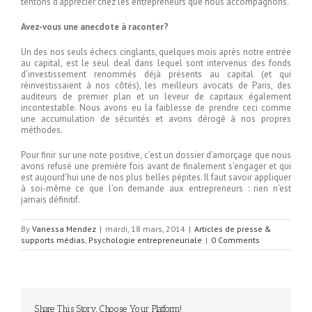
tentons d’apprécier chez les entrepreneurs que nous accompagnons.
Avez-vous une anecdote à raconter?
Un des nos seuls échecs cinglants, quelques mois après notre entrée
au capital, est le seul deal dans lequel sont intervenus des fonds
d’investissement renommés déjà présents au capital (et qui
réinvestissaient à nos côtés), les meilleurs avocats de Paris, des
auditeurs de premier plan et un leveur de capitaux également
incontestable. Nous avons eu la faiblesse de prendre ceci comme
une accumulation de sécurités et avons dérogé à nos propres
méthodes.
Pour finir sur une note positive, c’est un dossier d’amorçage que nous
avons refusé une première fois avant de finalement s’engager et qui
est aujourd’hui une de nos plus belles pépites. Il faut savoir appliquer
à soi-même ce que l’on demande aux entrepreneurs : rien n’est
jamais définitif.
By
Vanessa Mendez
|
mardi, 18 mars, 2014
|
Articles de presse &
supports médias
,
Psychologie entrepreneuriale
|
0 Comments
Share This Story, Choose Your Platform!