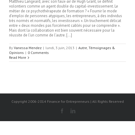
Matthieu Langeard, avec son faux-air de Hugh Grant, se définit
volontiers comme un agent double du capital-investissement. Le
métier de ce psychothérapeute de formation ? « Fournir le mode
d’emploi de personnes atypiques, les entrepreneurs, à des individus
très normés et normatifs, les investisseurs ». Un truchement délicat
entre « deux mondes pas forcément cablés pour se comprendre ».
Mais dont la collaboration est bien souvent nécessaire pour la
réussite de l’un comme de l’autre. […]
By
Vanessa Mendez
|
lundi, 3 juin, 2013
|
Autre
,
Témoignages &
Opinions
|
0 Comments
Read More
Copyright 2006-2014 Finance for Entrepreneurs | All Rights Reserved