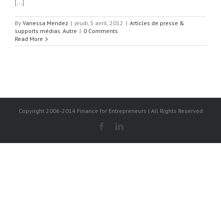
[…]
By
Vanessa Mendez
|
jeudi, 5 avril, 2012
|
Articles de presse &
supports médias
,
Autre
|
0 Comments
Read More
Copyright 2006-2014 Finance for Entrepreneurs | All Rights Reserved