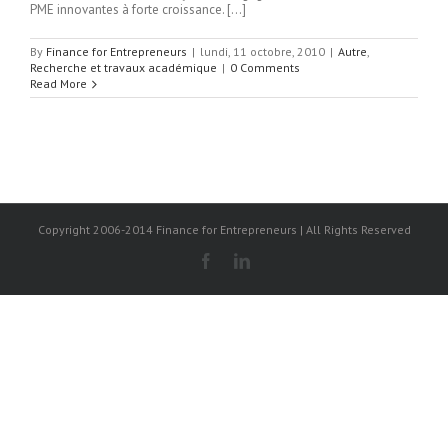
PME innovantes à forte croissance. […]
By
Finance for Entrepreneurs
|
lundi, 11 octobre, 2010
|
Autre
,
Recherche et travaux académique
|
0 Comments
Read More
Copyright 2006-2014 Finance for Entrepreneurs | All Rights Reserved