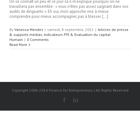
On se connaît un peu et ce jour-là il m’explique pourquoi on ne
travaillera pas ensemble : « vous n’êtes pas assez saignant dans vos
audits de dirigeants ». Eh oui, mon approche vise à mieux
comprendre pour mieux accompagner, pas à blesser. […]
By
Vanessa Mendez
|
samedi, 8 septembre, 2012
|
Articles de presse
& supports médias
,
Indicateurs FFE & Evaluation du capital
Humain
|
0 Comments
Read More
Copyright 2006-2014 Finance for Entrepreneurs | All Rights Reserved