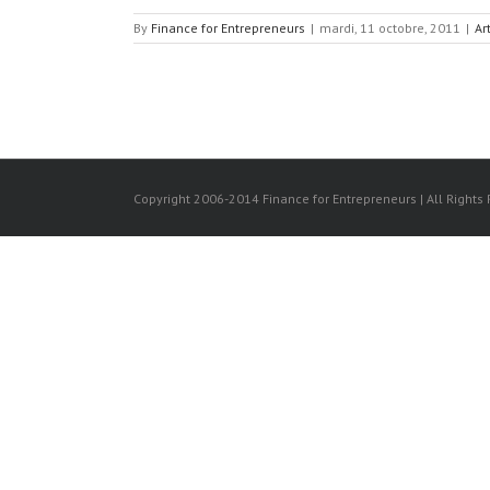
By
Finance for Entrepreneurs
|
mardi, 11 octobre, 2011
|
Ar
Copyright 2006-2014 Finance for Entrepreneurs | All Rights