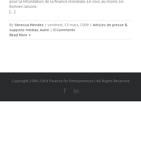
pour la refondation de la finance mondiale. En voici au moins six
bonnes raisons.
[…]
By
Vanessa Mendez
|
vendredi, 13 mars, 2009
|
Articles de presse &
supports médias
,
Autre
|
0 Comments
Read More
Copyright 2006-2014 Finance for Entrepreneurs | All Rights Reserved