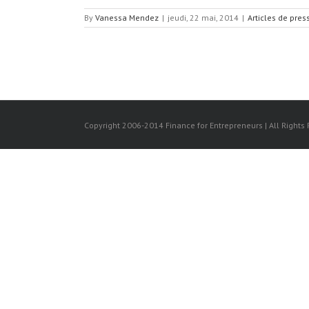
By
Vanessa Mendez
|
jeudi, 22 mai, 2014
|
Articles de pre
Copyright 2006-2014 Finance for Entrepreneurs | All Rights