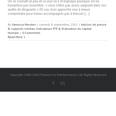
On se connaît un peu et ce jour-là il m’explique pourquoi on ne
travaillera pas ensemble : « vous n’êtes pas assez saignant dans vos
audits de dirigeants ». Eh oui, mon approche vise à mieux
comprendre pour mieux accompagner, pas à blesser. […]
By
Vanessa Mendez
|
samedi, 8 septembre, 2012
|
Articles de presse
& supports médias
,
Indicateurs FFE & Evaluation du capital
Humain
|
0 Comments
Read More
Copyright 2006-2014 Finance for Entrepreneurs | All Rights Reserved